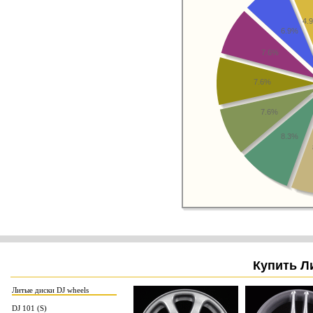
4.
6.9%
7.6%
7.6%
7.6%
8.3%
Купить Л
Литые диски DJ wheels
DJ 101 (S)