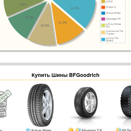
g-Grip
6.6%
Profiler G
11.3%
Activan Winter
10.4%
Advantage T/A
11.3%
g-Force Winter
10.4%
GO
Commercial T/A
Traction
g-Force T/A
KDWS
Купить Шины BFGoodrich
Go
Activan Winter
Advantage T/A
All-Te