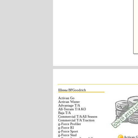
Шины BFGoodrich
Activan Go
Activan Winter
Advantage T/A
All-Terrain T/A KO
Baja T/A
Commercial T/A All Season
Commercial T/A Traction
g-Force Profiler
g-Force R1
g-Force Sport
g-Force Stud
Activan 