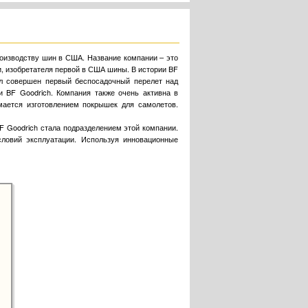
роизводству шин в США. Название компании – это
 изобретателя первой в США шины. В истории BF
ыл совершен первый беспосадочный перелет над
и BF Goodrich. Компания также очень активна в
мается изготовлением покрышек для самолетов.
 BF Goodrich стала подразделением этой компании.
ловий эксплуатации. Используя инновационные