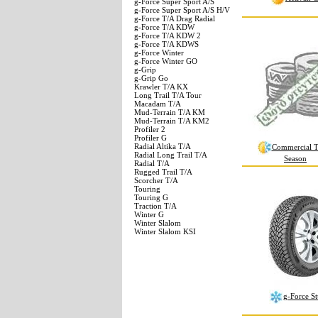
g-Force Super Sport A/S
g-Force Super Sport A/S H/V
g-Force T/A Drag Radial
g-Force T/A KDW
g-Force T/A KDW 2
g-Force T/A KDWS
g-Force Winter
g-Force Winter GO
g-Grip
g-Grip Go
Krawler T/A KX
Long Trail T/A Tour
Macadam T/A
Mud-Terrain T/A KM
Mud-Terrain T/A KM2
Profiler 2
Profiler G
Radial Altika T/A
Commercial T
Radial Long Trail T/A
Season
Radial T/A
Rugged Trail T/A
Scorcher T/A
Touring
Touring G
Traction T/A
Winter G
Winter Slalom
Winter Slalom KSI
g-Force S