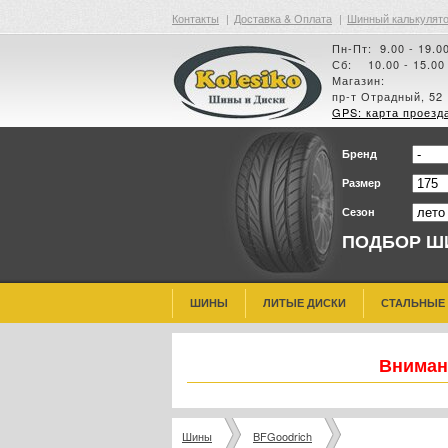
Контакты
|
Доставка & Оплата
|
Шинный калькулят
Пн-Пт: 9.00 - 19.0
Сб: 10.00 - 15.00
Магазин:
пр-т Отрадный, 52
GPS: карта проезд
Бренд
Размер
Сезон
ПОДБОР Ш
ШИНЫ
ЛИТЫЕ ДИСКИ
СТАЛЬНЫЕ
Внимани
Шины
BFGoodrich