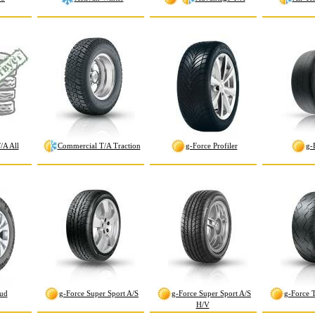
/A All
Commercial T/A Traction
g-Force Profiler
g-
tud
g-Force Super Sport A/S
g-Force Super Sport A/S
g-Force 
H/V