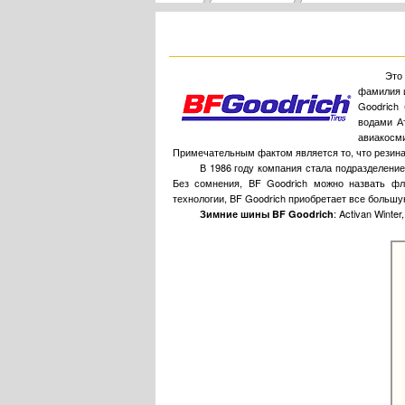
Это
фамилия 
Goodrich
водами А
авиакосм
Примечательным фактом является то, что резина 
В 1986 году компания стала подразделением
Без сомнения, BF Goodrich можно назвать фл
технологии, BF Goodrich приобретает все больш
: Activan Winter
Зимние шины BF Goodrich