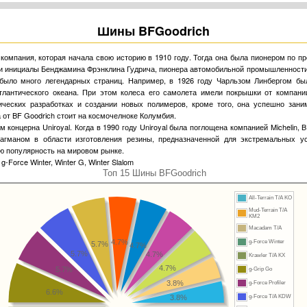
Шины BFGoodrich
 компания, которая начала свою историю в 1910 году. Тогда она была пионером по п
и инициалы Бенджамина Фрэнклина Гудрича, пионера автомобильной промышленности,
 было много легендарных страниц. Например, в 1926 году Чарльзом Линбергом б
тлантического океана. При этом колеса его самолета имели покрышки от компани
ических разработках и создании новых полимеров, кроме того, она успешно зани
от BF Goodrich стоит на космочелноке Колумбия.
 концерна Uniroyal. Когда в 1990 году Uniroyal была поглощена компанией Michelin,
агманом в области изготовления резины, предназначенной для экстремальных ус
ую популярность на мировом рынке.
, g-Force Winter, Winter G, Winter Slalom
Топ 15 Шины BFGoodrich
All-Terrain T/A KO
Mud-Terrain T/A
KM2
Macadam T/A
4.7%
g-Force Winter
5.7%
4.7%
5.7%
4.7%
Krawler T/A KX
4.7%
5.7%
g-Grip Go
3.8%
g-Force Profiler
6.6%
3.8%
g-Force T/A KDW