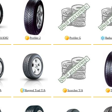
T/A KM2
Profiler 2
Profiler G
Radia
/A
Rugged Trail T/A
Scorcher T/A
T