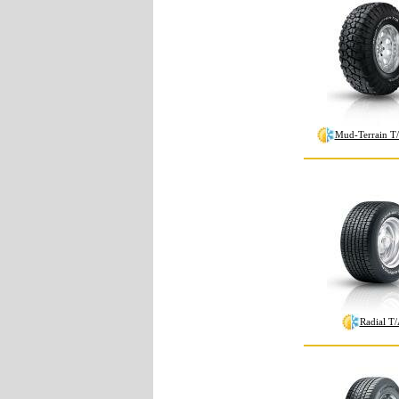
Mud-Terrain 
Radial T