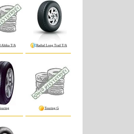
l Altika T/A
Radial Long Trail T/A
ouring
Touring G