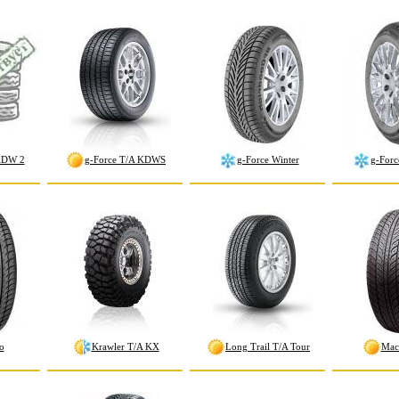
KDW 2
g-Force T/A KDWS
g-Force Winter
g-Forc
o
Krawler T/A KX
Long Trail T/A Tour
Mac