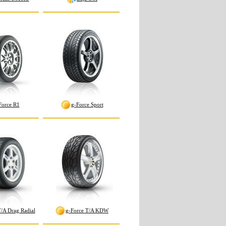
Force R1
g-Force Sport
T/A Drag Radial
g-Force T/A KDW