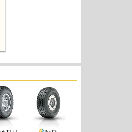
rrain T/A KO
Baja T/A