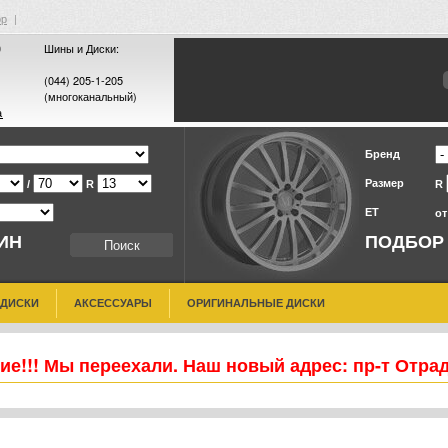
ор
|
0
Шины и Диски:
(044) 205-1-205
(многоканальный)
а
Бренд
Размер
/
R
R
ET
о
ИН
ПОДБОР
 ДИСКИ
АКСЕССУАРЫ
ОРИГИНАЛЬНЫЕ ДИСКИ
е!!! Мы переехали. Наш новый адрес: пр-т Отра