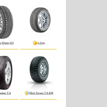
e Winter GO
g-Grip
adam T/A
Mud-Terrain T/A KM