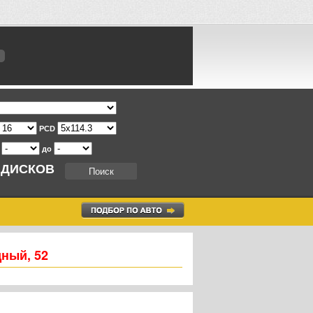
PCD
т
до
 ДИСКОВ
дный, 52