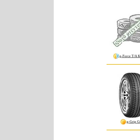
g-Force T/A 
g-Grip G