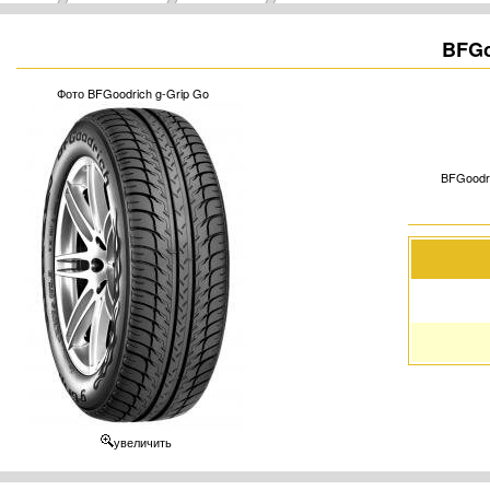
BFGo
Фото BFGoodrich g-Grip Go
BFGoodri
увеличить