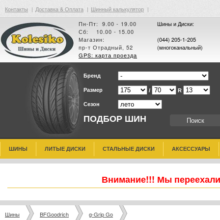
Контакты
|
Доставка & Оплата
|
Шинный калькулятор
|
Пн-Пт: 9.00 - 19.00
Шины и Диски:
Сб: 10.00 - 15.00
Магазин:
(044) 205-1-205
пр-т Отрадный, 52
(многоканальный)
GPS: карта проезда
Бренд
Размер
/
R
Сезон
ПОДБОР ШИН
ШИНЫ
ЛИТЫЕ ДИСКИ
СТАЛЬНЫЕ ДИСКИ
АКСЕССУАРЫ
Внимание!!! Мы переехали
Шины
BFGoodrich
g-Grip Go