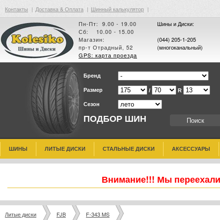
Контакты
|
Доставка & Оплата
|
Шинный калькулятор
|
Пн-Пт: 9.00 - 19.00
Шины и Диски:
Сб: 10.00 - 15.00
Магазин:
(044) 205-1-205
пр-т Отрадный, 52
(многоканальный)
GPS: карта проезда
Бренд
Размер
/
R
Сезон
ПОДБОР ШИН
ШИНЫ
ЛИТЫЕ ДИСКИ
СТАЛЬНЫЕ ДИСКИ
АКСЕССУАРЫ
Внимание!!! Мы переехали
Литые диски
FJB
F-343 MS