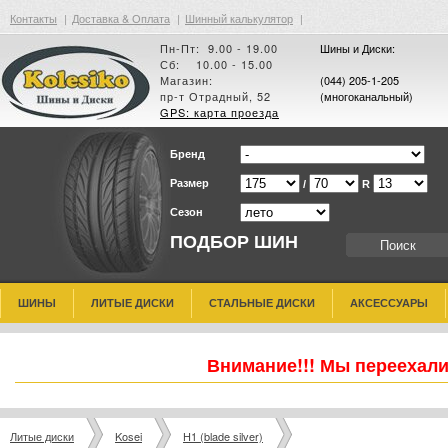
Контакты
|
Доставка & Оплата
|
Шинный калькулятор
|
Пн-Пт: 9.00 - 19.00
Шины и Диски:
Сб: 10.00 - 15.00
Магазин:
(044) 205-1-205
пр-т Отрадный, 52
(многоканальный)
GPS: карта проезда
Бренд
Размер
/
R
Сезон
ПОДБОР ШИН
ШИНЫ
ЛИТЫЕ ДИСКИ
СТАЛЬНЫЕ ДИСКИ
АКСЕССУАРЫ
Внимание!!! Мы переехали
Литые диски
Kosei
H1 (blade silver)