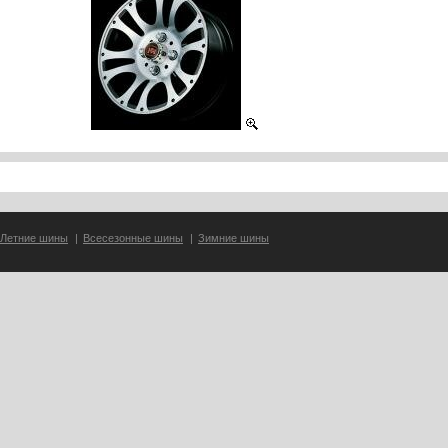
Летние шины
|
Всесезонные шины
|
Зимние шины