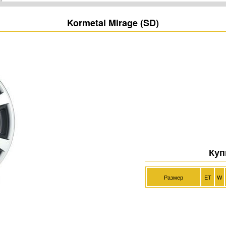
Kormetal Mirage (SD)
Куп
Размер
ET
W