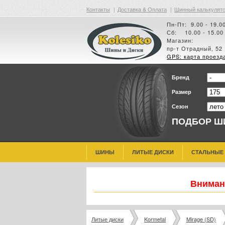
Контакты
|
Доставка & Оплата
|
Шинный калькулят
Пн-Пт: 9.00 - 19.0
Сб: 10.00 - 15.00
Магазин:
пр-т Отрадный, 52
GPS: карта проезд
Бренд
Размер
Сезон
ПОДБОР Ш
ШИНЫ
ЛИТЫЕ ДИСКИ
СТАЛЬНЫЕ
Внимани
Литые диски
Kormetal
Mirage (SD)