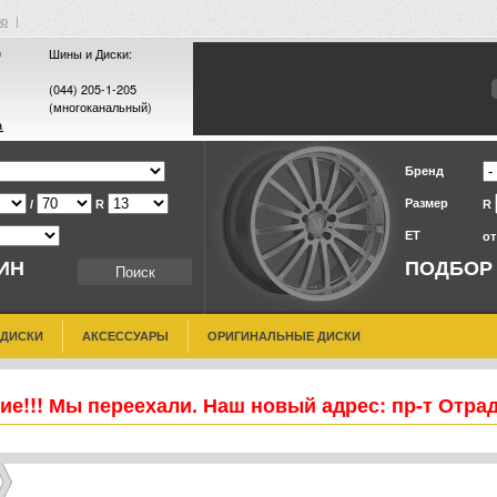
ор
|
0
Шины и Диски:
(044) 205-1-205
(многоканальный)
а
Бренд
Размер
/
R
R
ET
о
ИН
ПОДБОР
 ДИСКИ
АКСЕССУАРЫ
ОРИГИНАЛЬНЫЕ ДИСКИ
е!!! Мы переехали. Наш новый адрес: пр-т Отра