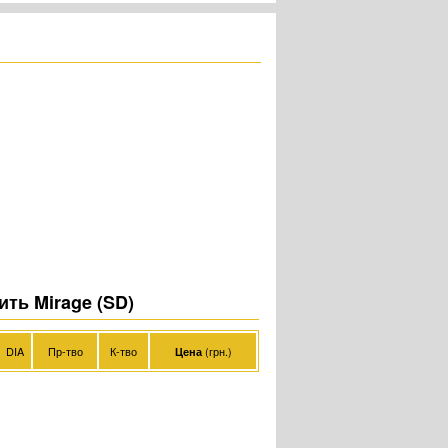
ить Mirage (SD)
DIA
Пр-тво
К-тво
(грн.)
Цена