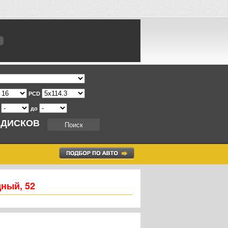
PCD
т
до
 ДИСКОВ
дный, 52