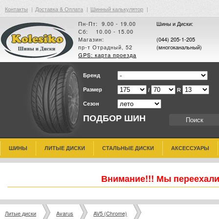
Контакты
|
Доставка & Оплата
|
Шинный калькулятор
|
Пн-Пт: 9.00 - 19.00
Шины и Диски:
Сб: 10.00 - 15.00
Магазин:
(044) 205-1-205
пр-т Отрадный, 52
(многоканальный)
GPS: карта проезда
Бренд
Размер
/
R
Сезон
ПОДБОР ШИН
ШИНЫ
ЛИТЫЕ ДИСКИ
СТАЛЬНЫЕ ДИСКИ
АКСЕССУАРЫ
Внимание!!! Мы переехали
Литые диски
Avarus
AV5 (Chrome)