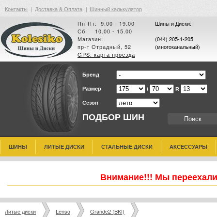
Контакты
|
Доставка & Оплата
|
Шинный калькулятор
|
Пн-Пт: 9.00 - 19.00
Шины и Диски:
Сб: 10.00 - 15.00
Магазин:
(044) 205-1-205
пр-т Отрадный, 52
(многоканальный)
GPS: карта проезда
Бренд
Размер
/
R
Сезон
ПОДБОР ШИН
ШИНЫ
ЛИТЫЕ ДИСКИ
СТАЛЬНЫЕ ДИСКИ
АКСЕССУАРЫ
Внимание!!! Мы переехали
Литые диски
Lenso
Grande2 (BKI)