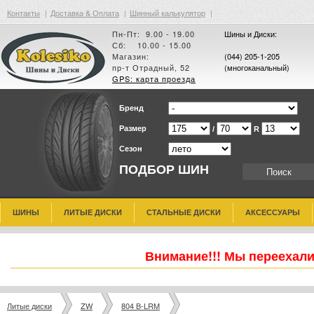
Контакты
|
Доставка & Оплата
|
Шинный калькулятор
|
Пн-Пт: 9.00 - 19.00
Шины и Диски:
Сб: 10.00 - 15.00
Магазин:
(044) 205-1-205
пр-т Отрадный, 52
(многоканальный)
GPS: карта проезда
Бренд
Размер
/
R
Сезон
ПОДБОР ШИН
ШИНЫ
ЛИТЫЕ ДИСКИ
СТАЛЬНЫЕ ДИСКИ
АКСЕССУАРЫ
Внимание!!! Мы переехали
Литые диски
ZW
804 B-LRM