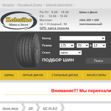
Контакты
|
Доставка & Оплата
|
Шинный калькулятор
|
Пн-Пт: 9.00 - 19.00
Шины и Диски:
Сб: 10.00 - 15.00
Магазин:
(044) 205-1-205
пр-т Отрадный, 52
(многоканальный)
GPS: карта проезда
Бренд
Размер
/
R
Сезон
ПОДБОР ШИН
ШИНЫ
ЛИТЫЕ ДИСКИ
СТАЛЬНЫЕ ДИСКИ
АКСЕССУАРЫ
Внимание!!! Мы переехали
Литые диски
ZW
337 (R) B-P