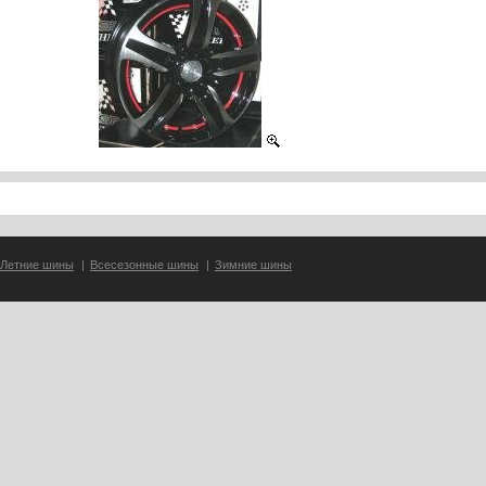
Летние шины
|
Всесезонные шины
|
Зимние шины