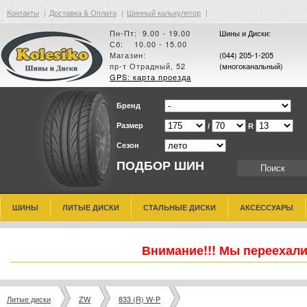
Контакты
|
Доставка & Оплата
|
Шинный калькулятор
|
Пн-Пт: 9.00 - 19.00
Шины и Диски:
Сб: 10.00 - 15.00
Магазин:
(044) 205-1-205
пр-т Отрадный, 52
(многоканальный)
GPS: карта проезда
Бренд
Размер
/
R
Сезон
ПОДБОР ШИН
ШИНЫ
ЛИТЫЕ ДИСКИ
СТАЛЬНЫЕ ДИСКИ
АКСЕССУАРЫ
Внимание!!! Мы переехали
Литые диски
ZW
833 (R) W-P