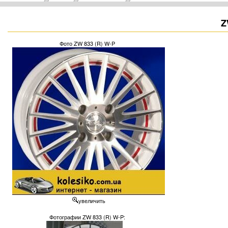
Z
Фото ZW 833 (R) W-P
увеличить
Фотографии ZW 833 (R) W-P: