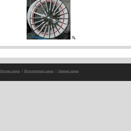
Летние шины
|
Всесезонные шины
|
Зимние шины