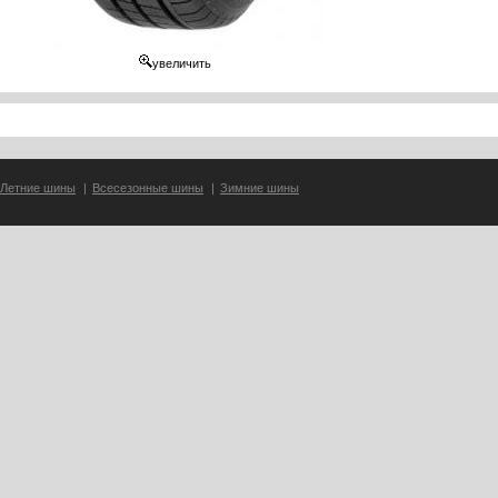
увеличить
Летние шины
|
Всесезонные шины
|
Зимние шины