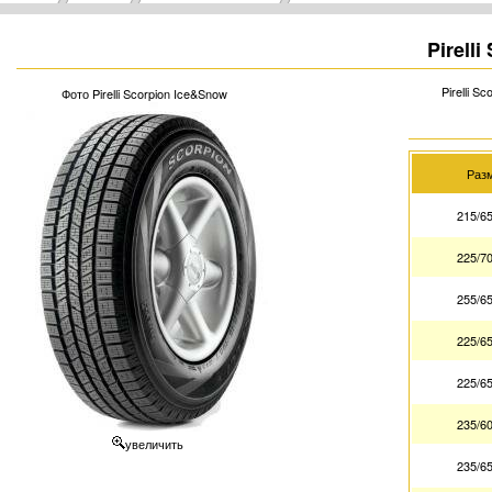
Pirell
Pirelli 
Фото Pirelli Scorpion Ice&Snow
Раз
215/6
225/7
255/6
225/6
225/6
235/6
увеличить
235/6