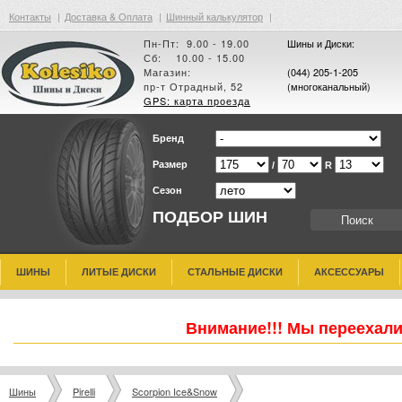
Контакты
|
Доставка & Оплата
|
Шинный калькулятор
|
Пн-Пт: 9.00 - 19.00
Шины и Диски:
Сб: 10.00 - 15.00
Магазин:
(044) 205-1-205
пр-т Отрадный, 52
(многоканальный)
GPS: карта проезда
Бренд
Размер
/
R
Сезон
ПОДБОР ШИН
ШИНЫ
ЛИТЫЕ ДИСКИ
СТАЛЬНЫЕ ДИСКИ
АКСЕССУАРЫ
Внимание!!! Мы переехали
Шины
Pirelli
Scorpion Ice&Snow