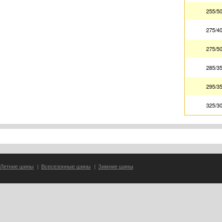
255/5
275/4
275/5
285/3
295/3
325/3
Летние шины
|
Всесезонные шины
|
Зимние шины