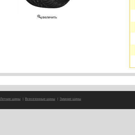
увеличить
Летние шины
|
Всесезонные шины
|
Зимние шины