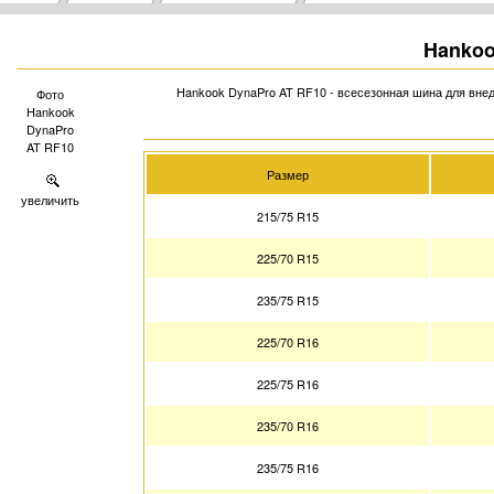
Hankoo
Hankook DynaPro AT RF10 - всесезонная шина для вне
Фото
Hankook
DynaPro
AT RF10
Размер
увеличить
215/75 R15
225/70 R15
235/75 R15
225/70 R16
225/75 R16
235/70 R16
235/75 R16