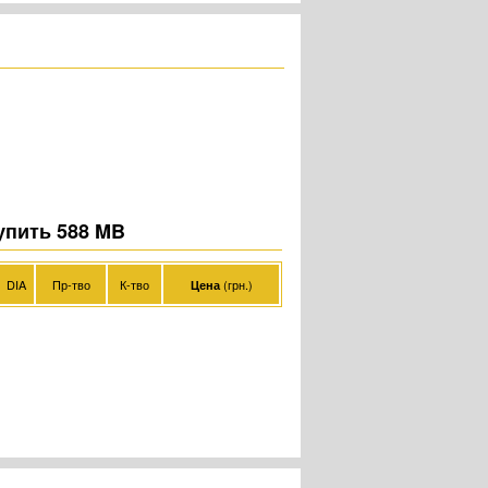
упить 588 MB
DIA
Пр-тво
К-тво
(грн.)
Цена