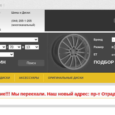
ор
|
0
Шины и Диски:
(044) 205-1-205
(многоканальный)
а
Бренд
Размер
/
R
R
ET
о
ИН
ПОДБОР
 ДИСКИ
АКСЕССУАРЫ
ОРИГИНАЛЬНЫЕ ДИСКИ
е!!! Мы переехали. Наш новый адрес: пр-т Отра