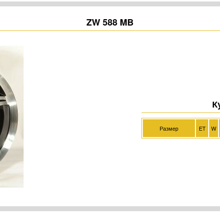
ZW 588 MB
К
Размер
ET
W