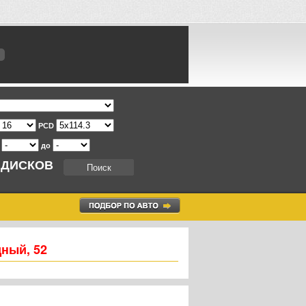
PCD
т
до
 ДИСКОВ
дный, 52