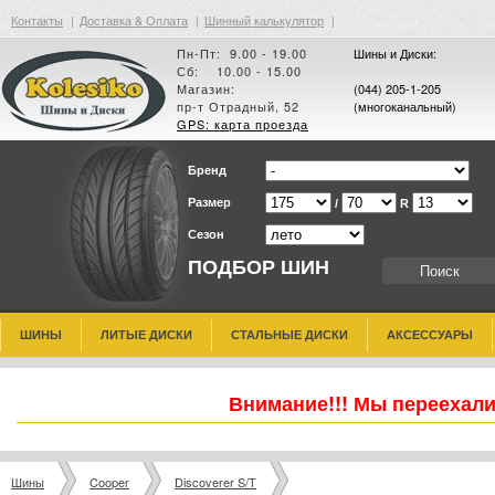
Контакты
|
Доставка & Оплата
|
Шинный калькулятор
|
Пн-Пт: 9.00 - 19.00
Шины и Диски:
Сб: 10.00 - 15.00
Магазин:
(044) 205-1-205
пр-т Отрадный, 52
(многоканальный)
GPS: карта проезда
Бренд
Размер
/
R
Сезон
ПОДБОР ШИН
ШИНЫ
ЛИТЫЕ ДИСКИ
СТАЛЬНЫЕ ДИСКИ
АКСЕССУАРЫ
Внимание!!! Мы переехали
Шины
Cooper
Discoverer S/T