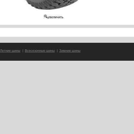
увеличить
Летние шины
|
Всесезонные шины
|
Зимние шины