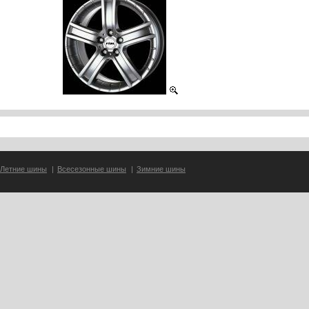
Летние шины
|
Всесезонные шины
|
Зимние шины