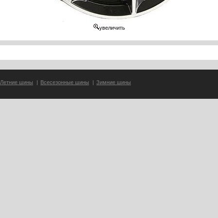
увеличить
Летние шины
|
Всесезонные шины
|
Зимние шины