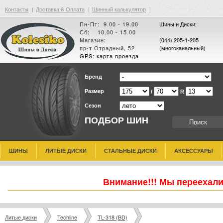
Контакты
|
Доставка & Оплата
|
Шинный калькулятор
|
Пн-Пт: 9.00 - 19.00
Шины и Диски:
Сб: 10.00 - 15.00
Магазин:
(044) 205-1-205
пр-т Отрадный, 52
(многоканальный)
GPS: карта проезда
Бренд
Размер
/
R
Сезон
ПОДБОР ШИН
ШИНЫ
ЛИТЫЕ ДИСКИ
СТАЛЬНЫЕ ДИСКИ
АКСЕССУАРЫ
Внимание!!! Мы переехали
Литые диски
Techline
TL-318 (BD)