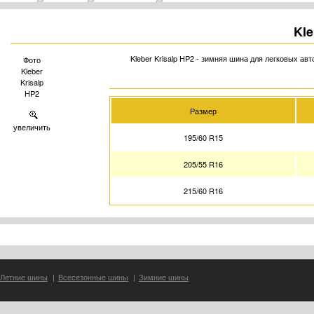
Kle
Kleber Krisalp HP2 - зимняя шина для легковых ав
Фото
Kleber
Krisalp
HP2
Размер
увеличить
195/60 R15
205/55 R16
215/60 R16
Летние шины
|
Всесезонные шины
|
Зимние шины