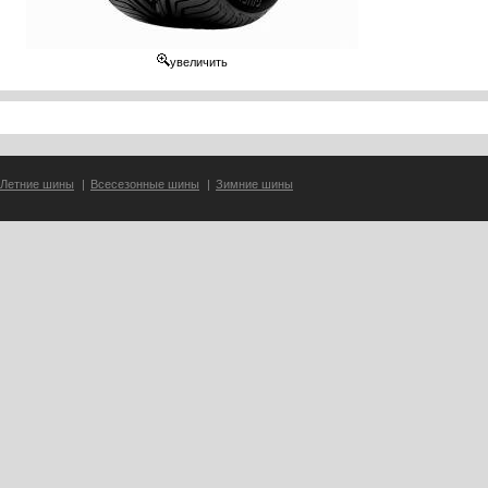
увеличить
Летние шины
|
Всесезонные шины
|
Зимние шины