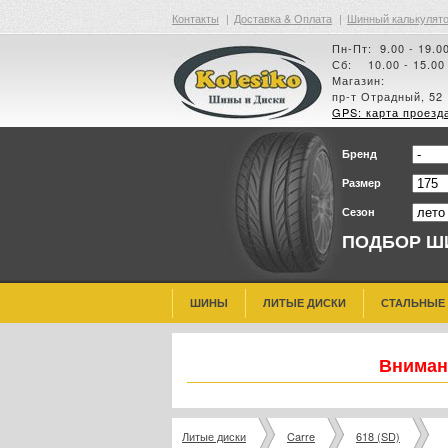
Контакты
|
Доставка & Оплата
|
Шинный калькулят
Пн-Пт: 9.00 - 19.0
Сб: 10.00 - 15.00
Магазин:
пр-т Отрадный, 52
GPS: карта проезд
Бренд
Размер
Сезон
ПОДБОР Ш
ШИНЫ
ЛИТЫЕ ДИСКИ
СТАЛЬНЫЕ
Внимани
Литые диски
Carre
618 (SD)