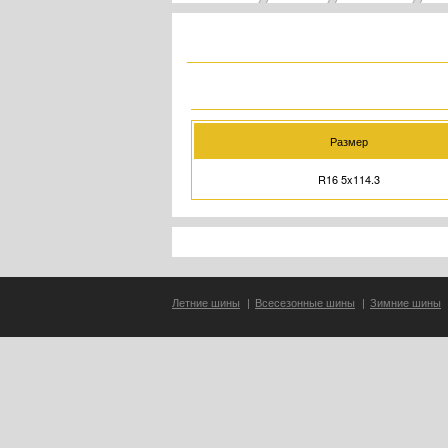
Размер
R16 5x114.3
Летние шины
|
Всесезонные шины
|
Зимние шины