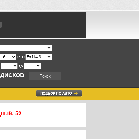
PCD
т
до
 ДИСКОВ
дный, 52