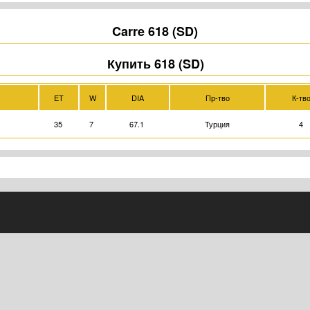
Carre 618 (SD)
Купить 618 (SD)
ET
W
DIA
Пр-тво
К-тв
35
7
67.1
Турция
4