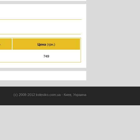
о
(грн.)
Цена
749
(c) 2008-2012 kolesiko.com.ua - Киев, Украина