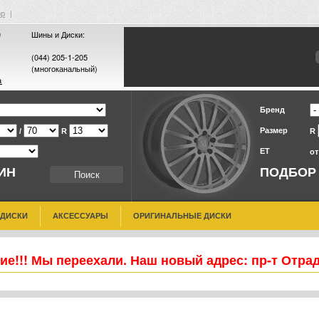
ор
|
0
Шины и Диски:
(044) 205-1-205
(многоканальный)
а
Бренд
Размер
/
R
R
ET
о
ИН
ПОДБОР
 ДИСКИ
АКСЕССУАРЫ
ОРИГИНАЛЬНЫЕ ДИСКИ
е!!! Мы переехали. Наш новый адрес: пр-т Отра