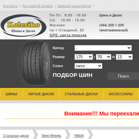
Контакты
|
Доставка & Оплата
|
Шинный калькулятор
|
Пн-Пт: 9.00 - 19.00
Шины и Диски:
Сб: 10.00 - 15.00
Магазин:
(044) 205-1-205
пр-т Отрадный, 52
(многоканальный)
GPS: карта проезда
Бренд
Размер
/
R
Сезон
ПОДБОР ШИН
ШИНЫ
ЛИТЫЕ ДИСКИ
СТАЛЬНЫЕ ДИСКИ
АКСЕССУАРЫ
Внимание!!! Мы переехали
Стальные диски
Steel Wheels
YB634