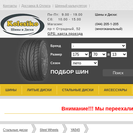
Контакты
|
Доставка & Оплата
|
Шинный калькулятор
|
Пн-Пт: 9.00 - 19.00
Шины и Диски:
Сб: 10.00 - 15.00
Магазин:
(044) 205-1-205
пр-т Отрадный, 52
(многоканальный)
GPS: карта проезда
Бренд
Размер
/
R
Сезон
ПОДБОР ШИН
ШИНЫ
ЛИТЫЕ ДИСКИ
СТАЛЬНЫЕ ДИСКИ
АКСЕССУАРЫ
Внимание!!! Мы переехали
Стальные диски
Steel Wheels
YA545