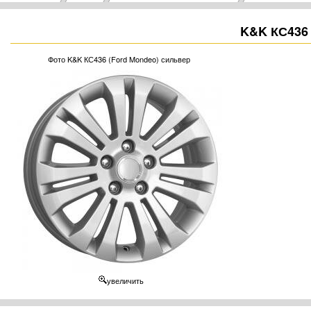
K&K КС436 
Фото K&K КС436 (Ford Mondeo) сильвер
увеличить