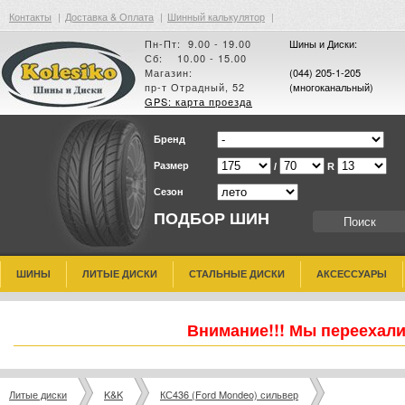
Контакты
|
Доставка & Оплата
|
Шинный калькулятор
|
Пн-Пт: 9.00 - 19.00
Шины и Диски:
Сб: 10.00 - 15.00
Магазин:
(044) 205-1-205
пр-т Отрадный, 52
(многоканальный)
GPS: карта проезда
Бренд
Размер
/
R
Сезон
ПОДБОР ШИН
ШИНЫ
ЛИТЫЕ ДИСКИ
СТАЛЬНЫЕ ДИСКИ
АКСЕССУАРЫ
Внимание!!! Мы переехали
Литые диски
K&K
КС436 (Ford Mondeo) сильвер