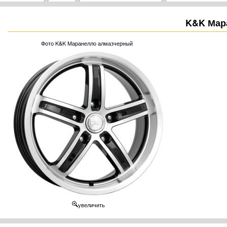
K&K Мар
Фото K&K Маранелло алмазчерный
увеличить