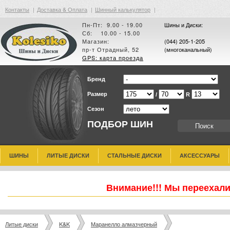
Контакты
|
Доставка & Оплата
|
Шинный калькулятор
|
Пн-Пт: 9.00 - 19.00
Шины и Диски:
Сб: 10.00 - 15.00
Магазин:
(044) 205-1-205
пр-т Отрадный, 52
(многоканальный)
GPS: карта проезда
Бренд
Размер
/
R
Сезон
ПОДБОР ШИН
ШИНЫ
ЛИТЫЕ ДИСКИ
СТАЛЬНЫЕ ДИСКИ
АКСЕССУАРЫ
Внимание!!! Мы переехали
Литые диски
K&K
Маранелло алмазчерный