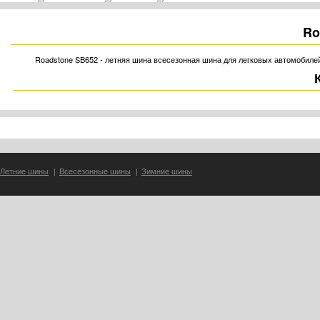
Ro
Roadstone SB652 - летняя шина всесезонная шина для легковых автомобиле
Летние шины
|
Всесезонные шины
|
Зимние шины