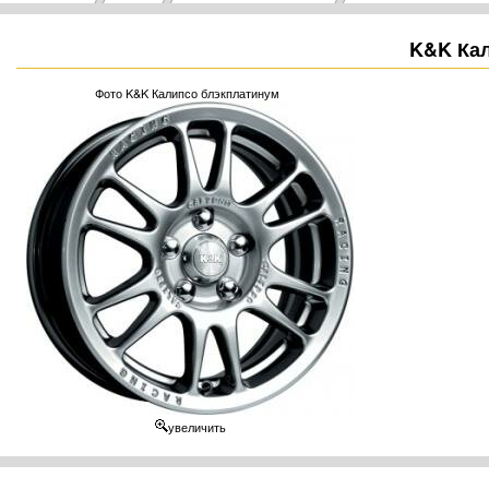
K&K Кал
Фото K&K Калипсо блэкплатинум
увеличить