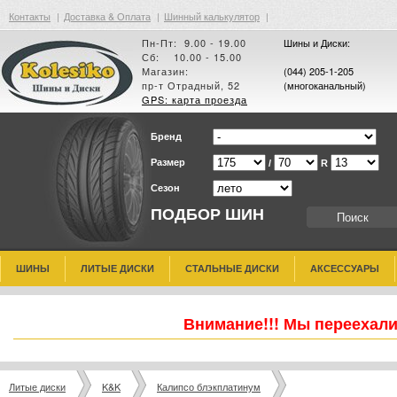
Контакты
|
Доставка & Оплата
|
Шинный калькулятор
|
Пн-Пт: 9.00 - 19.00
Шины и Диски:
Сб: 10.00 - 15.00
Магазин:
(044) 205-1-205
пр-т Отрадный, 52
(многоканальный)
GPS: карта проезда
Бренд
Размер
/
R
Сезон
ПОДБОР ШИН
ШИНЫ
ЛИТЫЕ ДИСКИ
СТАЛЬНЫЕ ДИСКИ
АКСЕССУАРЫ
Внимание!!! Мы переехали
Литые диски
K&K
Калипсо блэкплатинум