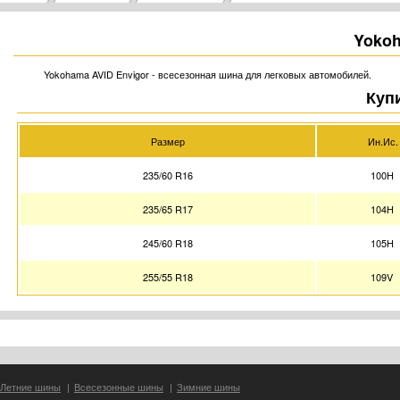
Yokoh
Yokohama AVID Envigor - всесезонная шина для легковых автомобилей.
Куп
Размер
Ин.Ис.
235/60 R16
100H
235/65 R17
104H
245/60 R18
105H
255/55 R18
109V
Летние шины
|
Всесезонные шины
|
Зимние шины