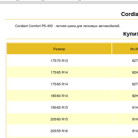
Cordi
Cordiant Comfort PS-400 - летняя шина для легковых автомобилей.
Купит
Размер
Ин.И
175/70 R13
82
175/65 R14
82
175/65 R14
82
185/60 R14
82
195/65 R15
91
205/60 R15
91
205/55 R16
91