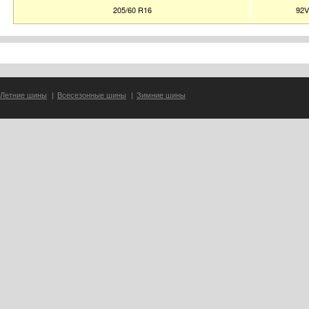
205/60 R16
92
Летние шины
|
Всесезонные шины
|
Зимние шины