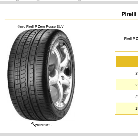
Pirell
Фото Pirelli P Zero Rosso SUV
Pirelli 
2
2
2
2
увеличить