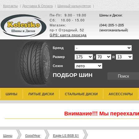
Контакты
|
Доставка & Оплата
|
Шинный калькулятор
|
Пн-Пт: 9.00 - 19.00
Шины и Диски:
Сб: 10.00 - 15.00
Магазин:
(044) 205-1-205
пр-т Отрадный, 52
(многоканальный)
GPS: карта проезда
Бренд
Размер
/
R
Сезон
ПОДБОР ШИН
ШИНЫ
ЛИТЫЕ ДИСКИ
СТАЛЬНЫЕ ДИСКИ
АКСЕССУАРЫ
Внимание!!! Мы переехали
Шины
GoodYear
Eagle LS BSB S1