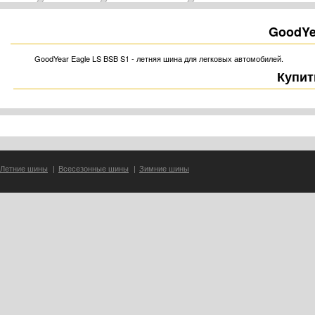
GoodYe
GoodYear Eagle LS BSB S1 - летняя шина для легковых автомобилей.
Купит
Летние шины
|
Всесезонные шины
|
Зимние шины