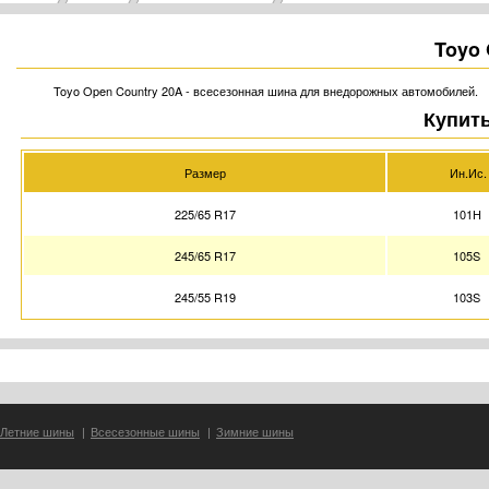
Toyo 
Toyo Open Country 20A - всесезонная шина для внедорожных автомобилей.
Купить
Размер
Ин.Ис.
225/65 R17
101H
245/65 R17
105S
245/55 R19
103S
Летние шины
|
Всесезонные шины
|
Зимние шины