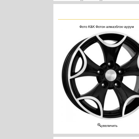
Фото K&K Фотон алмазблэк-аурум
увеличить