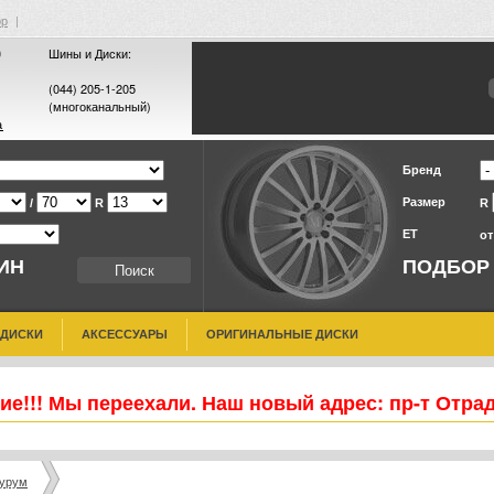
ор
|
0
Шины и Диски:
(044) 205-1-205
(многоканальный)
а
Бренд
Размер
/
R
R
ET
о
ИН
ПОДБОР
 ДИСКИ
АКСЕССУАРЫ
ОРИГИНАЛЬНЫЕ ДИСКИ
е!!! Мы переехали. Наш новый адрес: пр-т Отра
аурум