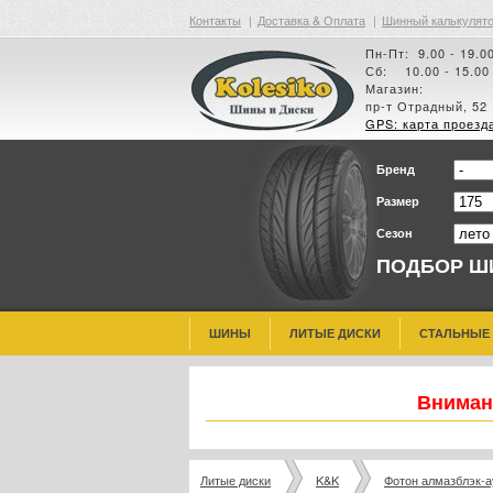
Контакты
|
Доставка & Оплата
|
Шинный калькулят
Пн-Пт: 9.00 - 19.0
Сб: 10.00 - 15.00
Магазин:
пр-т Отрадный, 52
GPS: карта проезд
Бренд
Размер
Сезон
ПОДБОР Ш
ШИНЫ
ЛИТЫЕ ДИСКИ
СТАЛЬНЫЕ
Внимани
Литые диски
K&K
Фотон алмазблэк-