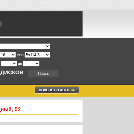
PCD
т
до
 ДИСКОВ
дный, 52