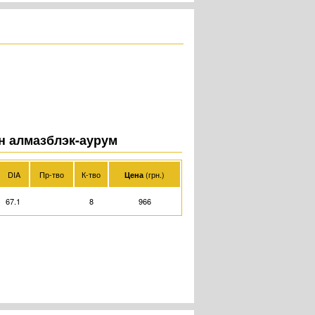
н алмазблэк-аурум
DIA
Пр-тво
К-тво
(грн.)
Цена
67.1
8
966