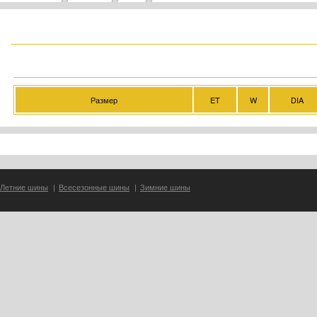
Размер
ET
W
DIA
Летние шины
|
Всесезонные шины
|
Зимние шины