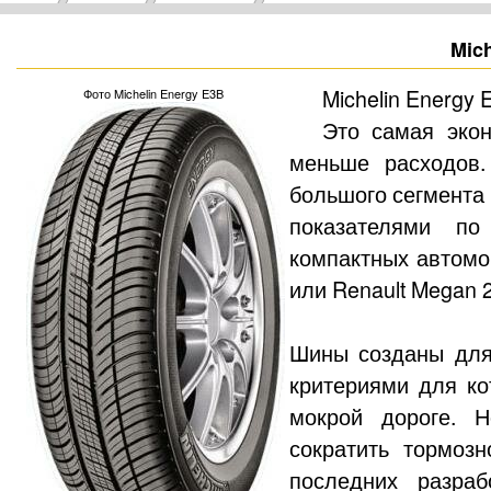
Mic
Michelin Energy
Фото Michelin Energy E3B
Это самая эко
меньше расходов.
большого сегмента
показателями п
компактных автомоб
или Renault Megan 
Шины созданы для 
критериями для ко
мокрой дороге. Н
сократить тормоз
последних разраб