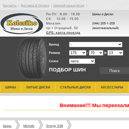
Контакты
|
Доставка & Оплата
|
Шинный калькулятор
|
Пн-Пт: 9.00 - 19.00
Шины и Диски:
Сб: 10.00 - 15.00
Магазин:
(044) 205-1-205
пр-т Отрадный, 52
(многоканальный)
GPS: карта проезда
Бренд
Размер
/
R
Сезон
ПОДБОР ШИН
ШИНЫ
ЛИТЫЕ ДИСКИ
СТАЛЬНЫЕ ДИСКИ
АКСЕССУАРЫ
Внимание!!! Мы переехали
Шины
Michelin
Energy E3B