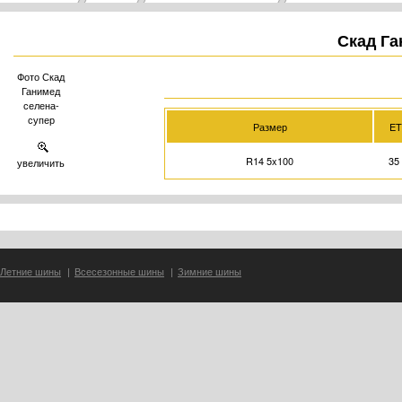
Скад Га
Фото Скад
Ганимед
селена-
супер
Размер
ET
R14 5x100
35
увеличить
Летние шины
|
Всесезонные шины
|
Зимние шины