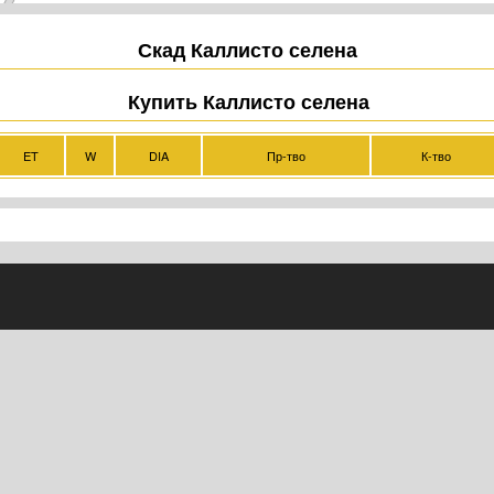
Скад Каллисто селена
Купить Каллисто селена
ET
W
DIA
Пр-тво
К-тво