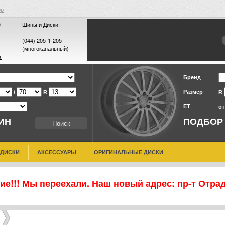
ор
|
0
Шины и Диски:
(044) 205-1-205
(многоканальный)
а
Бренд
Размер
/
R
R
ET
о
ИН
ПОДБОР
 ДИСКИ
АКСЕССУАРЫ
ОРИГИНАЛЬНЫЕ ДИСКИ
е!!! Мы переехали. Наш новый адрес: пр-т Отра