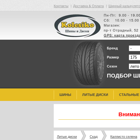
Контакты
|
Доставка & Оплата
|
Шинный калькулят
Пн-Пт: 9.00 - 19.0
Сб: 10.00 - 15.00
Магазин:
пр-т Отрадный, 52
GPS: карта проезд
Бренд
Размер
Сезон
ПОДБОР Ш
ШИНЫ
ЛИТЫЕ ДИСКИ
СТАЛЬНЫЕ
Внимани
Литые диски
Скад
Каллисто селена