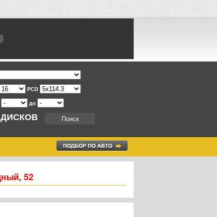
PCD
т
до
 ДИСКОВ
дный, 52