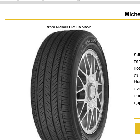
Miche
Фото Michelin Pilot HX MXM4
ли
тя
но
из
Ни
см
об
до