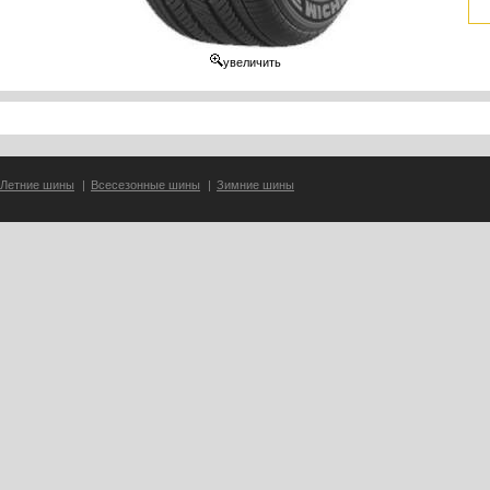
увеличить
Летние шины
|
Всесезонные шины
|
Зимние шины