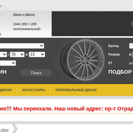
ор
|
0
Шины и Диски:
(044) 205-1-205
(многоканальный)
а
Бренд
Размер
/
R
R
ET
о
ИН
ПОДБОР
 ДИСКИ
АКСЕССУАРЫ
ОРИГИНАЛЬНЫЕ ДИСКИ
е!!! Мы переехали. Наш новый адрес: пр-т Отра
silver