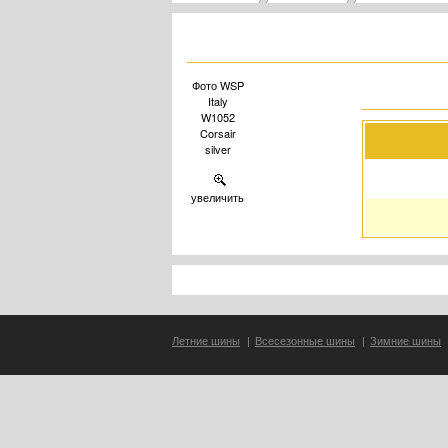
Фото WSP
Italy
W1052
Corsair
silver
увеличить
Летние шины
|
Всесезонные шины
|
Зимние шины