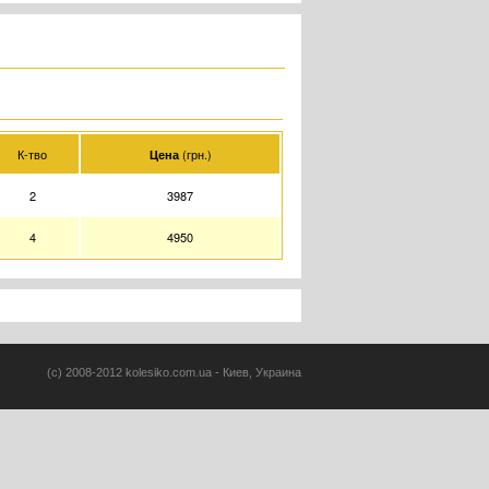
К-тво
(грн.)
Цена
2
3987
4
4950
(c) 2008-2012 kolesiko.com.ua - Киев, Украина