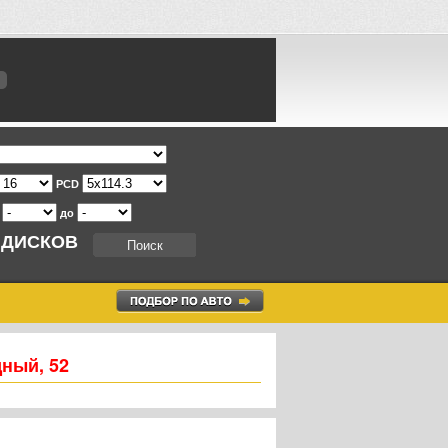
PCD
т
до
 ДИСКОВ
дный, 52