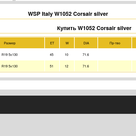
WSP Italy W1052 Corsair silver
Купить W1052 Corsair silver
Размер
ET
W
DIA
Пр-тво
R19 5x130
45
10
71.6
R19 5x130
51
12
71.6