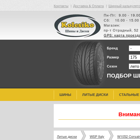
Контакты
|
Доставка & Оплата
|
Шинный калькулят
Пн-Пт: 9.00 - 19.0
Сб: 10.00 - 15.00
Магазин:
пр-т Отрадный, 52
GPS: карта проезд
Бренд
Размер
Сезон
ПОДБОР Ш
ШИНЫ
ЛИТЫЕ ДИСКИ
СТАЛЬНЫЕ
Внимани
Литые диски
WSP Italy
W1052 Corsair 