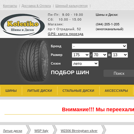
Контакты
|
Доставка & Оплата
|
Шинный калькулятор
|
Пн-Пт: 9.00 - 19.00
Шины и Диски:
Сб: 10.00 - 15.00
Магазин:
(044) 205-1-205
пр-т Отрадный, 52
(многоканальный)
GPS: карта проезда
Бренд
Размер
/
R
Сезон
ПОДБОР ШИН
ШИНЫ
ЛИТЫЕ ДИСКИ
СТАЛЬНЫЕ ДИСКИ
АКСЕССУАРЫ
Внимание!!! Мы переехали
Литые диски
WSP Italy
W2306 Birmingham silver