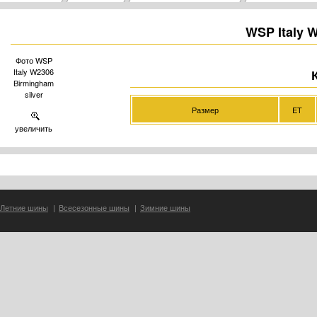
WSP Italy 
Фото WSP
Italy W2306
Birmingham
silver
Размер
ET
увеличить
Летние шины
|
Всесезонные шины
|
Зимние шины