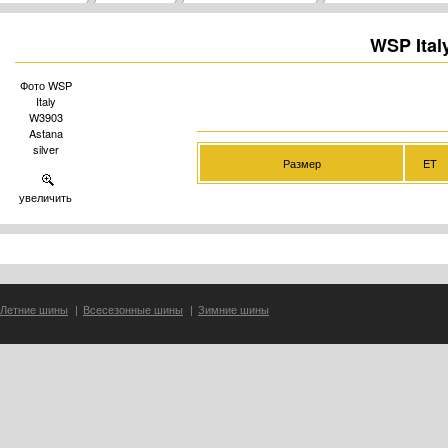
WSP Ital
Фото WSP
Italy
W3903
Astana
silver
Размер
ET
увеличить
Летние шины
|
Всесезонные шины
|
Зимние шины