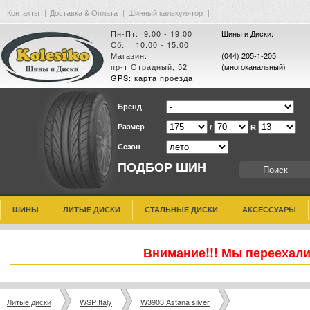
Контакты
|
Доставка & Оплата
|
Шинный калькулятор
|
Пн-Пт: 9.00 - 19.00
Шины и Диски:
Сб: 10.00 - 15.00
Магазин:
(044) 205-1-205
пр-т Отрадный, 52
(многоканальный)
GPS: карта проезда
Бренд
Размер
/
R
Сезон
ПОДБОР ШИН
ШИНЫ
ЛИТЫЕ ДИСКИ
СТАЛЬНЫЕ ДИСКИ
АКСЕССУАРЫ
Внимание!!! Мы переехали
Литые диски
WSP Italy
W3903 Astana silver