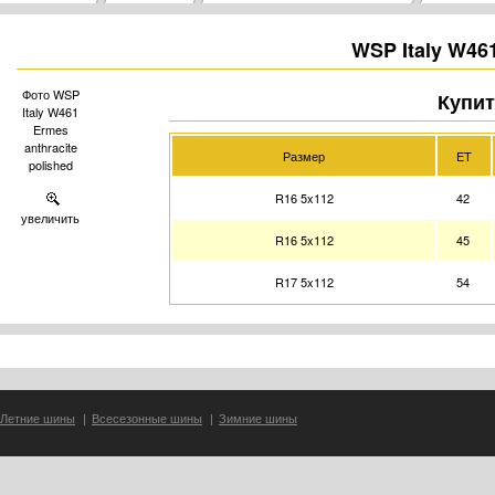
WSP Italy W461
Фото WSP
Купит
Italy W461
Ermes
anthracite
Размер
ET
polished
R16 5x112
42
увеличить
R16 5x112
45
R17 5x112
54
Летние шины
|
Всесезонные шины
|
Зимние шины