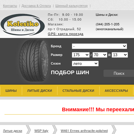
Контакты
|
Доставка & Оплата
|
Шинный калькулятор
|
Пн-Пт: 9.00 - 19.00
Шины и Диски:
Сб: 10.00 - 15.00
Магазин:
(044) 205-1-205
пр-т Отрадный, 52
(многоканальный)
GPS: карта проезда
Бренд
Размер
/
R
Сезон
ПОДБОР ШИН
ШИНЫ
ЛИТЫЕ ДИСКИ
СТАЛЬНЫЕ ДИСКИ
АКСЕССУАРЫ
Внимание!!! Мы переехали
Литые диски
WSP Italy
W461 Ermes anthracite polished