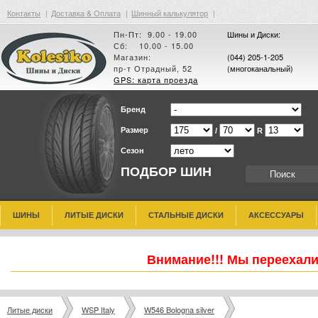
Контакты
|
Доставка & Оплата
|
Шинный калькулятор
|
Пн-Пт: 9.00 - 19.00
Шины и Диски:
Сб: 10.00 - 15.00
Магазин:
(044) 205-1-205
пр-т Отрадный, 52
(многоканальный)
GPS: карта проезда
Бренд
Размер
/
R
Сезон
ПОДБОР ШИН
ШИНЫ
ЛИТЫЕ ДИСКИ
СТАЛЬНЫЕ ДИСКИ
АКСЕССУАРЫ
Внимание!!! Мы переехали
Литые диски
WSP Italy
W546 Bologna silver