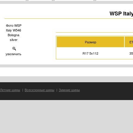
WSP Ital
Фото WSP
Italy W546
Bologna
silver
Размер
E
R17 5x112
3
увеличить
Летние шины
|
Всесезонные шины
|
Зимние шины