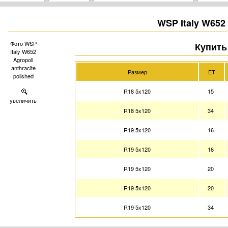
WSP Italy W652 
Фото WSP
Купить 
Italy W652
Agropoli
anthracite
Размер
ET
polished
R18 5x120
15
увеличить
R18 5x120
34
R19 5x120
16
R19 5x120
16
R19 5x120
20
R19 5x120
20
R19 5x120
34