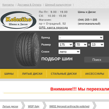
Контакты
|
Доставка & Оплата
|
Шинный калькулятор
|
Пн-Пт: 9.00 - 19.00
Шины и Диски:
Сб: 10.00 - 15.00
Магазин:
(044) 205-1-205
пр-т Отрадный, 52
(многоканальный)
GPS: карта проезда
Бренд
Размер
/
R
Сезон
ПОДБОР ШИН
ШИНЫ
ЛИТЫЕ ДИСКИ
СТАЛЬНЫЕ ДИСКИ
АКСЕССУАРЫ
Внимание!!! Мы переехали
Литые диски
WSP Italy
W652 Agropoli anthracite polished