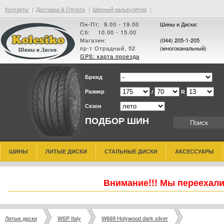
Контакты
|
Доставка & Оплата
|
Шинный калькулятор
|
Пн-Пт: 9.00 - 19.00
Шины и Диски:
Сб: 10.00 - 15.00
Магазин:
(044) 205-1-205
пр-т Отрадный, 52
(многоканальный)
GPS: карта проезда
Бренд
Размер
/
R
Сезон
ПОДБОР ШИН
ШИНЫ
ЛИТЫЕ ДИСКИ
СТАЛЬНЫЕ ДИСКИ
АКСЕССУАРЫ
Внимание!!! Мы переехали
Литые диски
WSP Italy
W669 Holywood dark silver