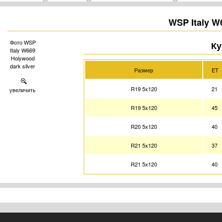
WSP Italy W
Фото WSP
Ку
Italy W669
Holywood
dark silver
Размер
ET
R19 5x120
21
увеличить
R19 5x120
45
R20 5x120
40
R21 5x120
37
R21 5x120
40