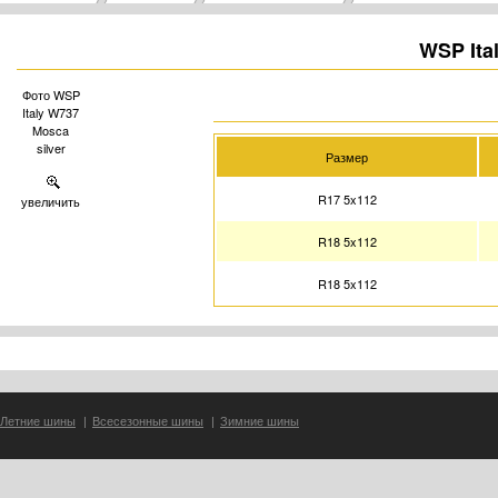
WSP Ita
Фото WSP
Italy W737
Mosca
silver
Размер
R17 5x112
увеличить
R18 5x112
R18 5x112
Летние шины
|
Всесезонные шины
|
Зимние шины