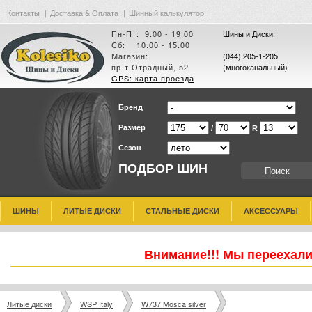
Контакты
|
Доставка & Оплата
|
Шинный калькулятор
|
Пн-Пт: 9.00 - 19.00
Шины и Диски:
Сб: 10.00 - 15.00
Магазин:
(044) 205-1-205
пр-т Отрадный, 52
(многоканальный)
GPS: карта проезда
Бренд
Размер
/
R
Сезон
ПОДБОР ШИН
ШИНЫ
ЛИТЫЕ ДИСКИ
СТАЛЬНЫЕ ДИСКИ
АКСЕССУАРЫ
Внимание!!! Мы переехали
Литые диски
WSP Italy
W737 Mosca silver