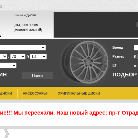
ор
|
0
Шины и Диски:
(044) 205-1-205
(многоканальный)
а
Бренд
Размер
/
R
R
ET
о
ИН
ПОДБОР
 ДИСКИ
АКСЕССУАРЫ
ОРИГИНАЛЬНЫЕ ДИСКИ
е!!! Мы переехали. Наш новый адрес: пр-т Отра