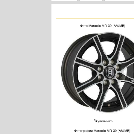
Фото Marcello MR-30 (AM/MB)
увеличить
Фотографии Marcello MR-30 (AM/MB):