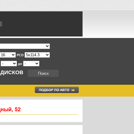
PCD
т
до
 ДИСКОВ
дный, 52