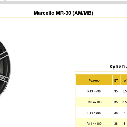
Marcello MR-30 (AM/MB)
Купить
Размер
ET
W
R13 4x98
35
5.
R13 4x100
35
5.
R14 4x98
38
6
R14 4x100
38
6