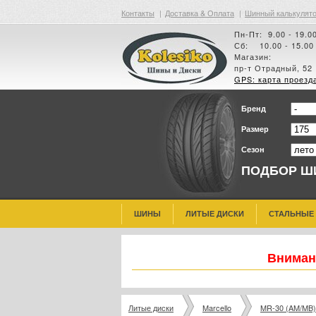
Контакты
|
Доставка & Оплата
|
Шинный калькулят
Пн-Пт: 9.00 - 19.0
Сб: 10.00 - 15.00
Магазин:
пр-т Отрадный, 52
GPS: карта проезд
Бренд
Размер
Сезон
ПОДБОР Ш
ШИНЫ
ЛИТЫЕ ДИСКИ
СТАЛЬНЫЕ
Внимани
Литые диски
Marcello
MR-30 (AM/MB)