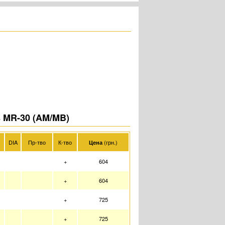
 MR-30 (AM/MB)
DIA
Пр-тво
К-тво
(грн.)
Цена
5
+
604
5
+
604
+
725
+
725