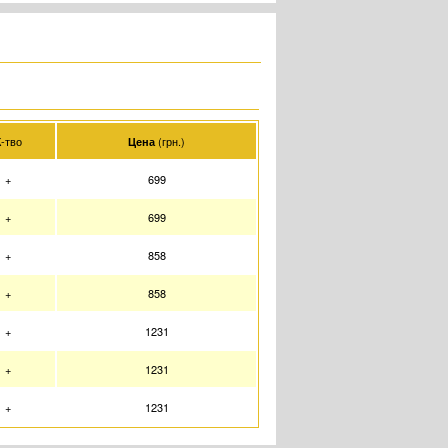
-тво
(грн.)
Цена
+
699
+
699
+
858
+
858
+
1231
+
1231
+
1231