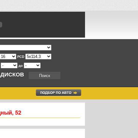
PCD
т
до
 ДИСКОВ
дный, 52