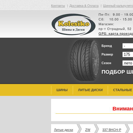
Контакты
|
Доставка & Оплата
|
Шинный калькулят
Пн-Пт: 9.00 - 19.0
Сб: 10.00 - 15.00
Магазин:
пр-т Отрадный, 52
GPS: карта проезд
Бренд
Размер
Сезон
ПОДБОР Ш
ШИНЫ
ЛИТЫЕ ДИСКИ
СТАЛЬНЫЕ
Внимани
Литые диски
ZW
337 BHCH-P