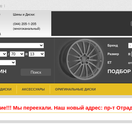
ор
|
0
Шины и Диски:
(044) 205-1-205
(многоканальный)
а
Бренд
Размер
/
R
R
ET
о
ИН
ПОДБОР
 ДИСКИ
АКСЕССУАРЫ
ОРИГИНАЛЬНЫЕ ДИСКИ
е!!! Мы переехали. Наш новый адрес: пр-т Отра