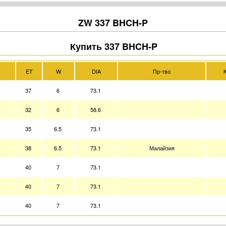
ZW 337 BHCH-P
Купить 337 BHCH-P
ET
W
DIA
Пр-тво
К
37
6
73.1
32
6
58.6
35
6.5
73.1
38
6.5
73.1
Малайзия
40
7
73.1
40
7
73.1
40
7
73.1